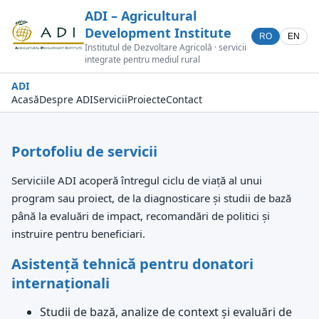
ADI – Agricultural
Development Institute
RO
EN
Institutul de Dezvoltare Agricolă · servicii
integrate pentru mediul rural
ADI
Acasă
Despre ADI
Servicii
Proiecte
Contact
Portofoliu de servicii
Serviciile ADI acoperă întregul ciclu de viață al unui
program sau proiect, de la diagnosticare și studii de bază
până la evaluări de impact, recomandări de politici și
instruire pentru beneficiari.
Asistență tehnică pentru donatori
internaționali
Studii de bază, analize de context și evaluări de